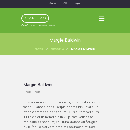
Suporte e FAQ
Login
CAMALEAO
Criação de sites e midias sociais
Margie Baldwin
HOME
GROUP 2
MARGIE BALDWIN
Margie Baldwin
TEAM LEAD
Ut wisi enim ad minim veniam, quis nostrud exerci
tation ullamcorper suscipit lobortis nisl ut aliquip
ex ea commodo consequat. Duis autem vel eum
iriure dolor in hendrerit in vulputate velit esse
molestie consequat, vel illum dolore eu feugiat
nulla facilisis at vero eros et accumsan et iusto