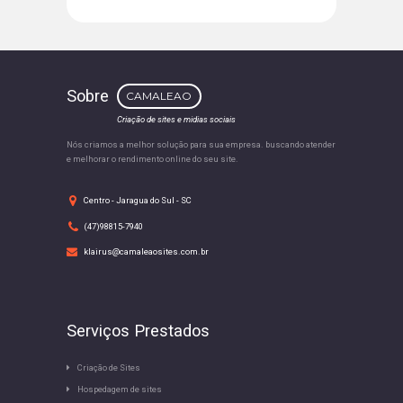
Sobre
CAMALEAO
Criação de sites e midias sociais
Nós criamos a melhor solução para sua empresa. buscando atender
e melhorar o rendimento online do seu site.
Centro - Jaragua do Sul - SC
(47)98815-7940
klairus@camaleaosites.com.br
Serviços Prestados
Criação de Sites
Hospedagem de sites