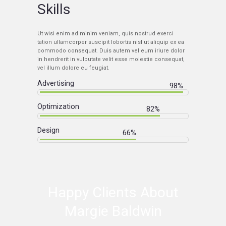
Skills
Ut wisi enim ad minim veniam, quis nostrud exerci
tation ullamcorper suscipit lobortis nisl ut aliquip ex ea
commodo consequat. Duis autem vel eum iriure dolor
in hendrerit in vulputate velit esse molestie consequat,
vel illum dolore eu feugiat.
Advertising
98%
Optimization
82%
Design
66%
Happy Clients About
Margie Baldwin