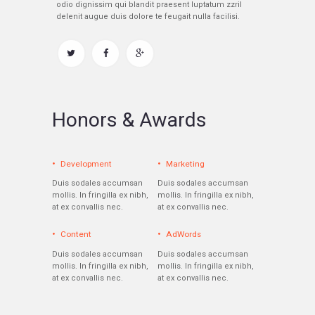
odio dignissim qui blandit praesent luptatum zzril
delenit augue duis dolore te feugait nulla facilisi.
Honors & Awards
Development
Marketing
Duis sodales accumsan
Duis sodales accumsan
mollis. In fringilla ex nibh,
mollis. In fringilla ex nibh,
at ex convallis nec.
at ex convallis nec.
Content
AdWords
Duis sodales accumsan
Duis sodales accumsan
mollis. In fringilla ex nibh,
mollis. In fringilla ex nibh,
at ex convallis nec.
at ex convallis nec.