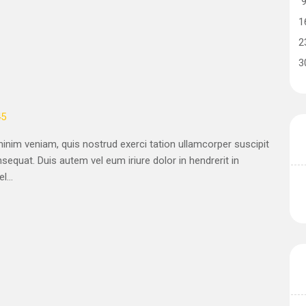
1
2
3
45
nim veniam, quis nostrud exerci tation ullamcorper suscipit
sequat. Duis autem vel eum iriure dolor in hendrerit in
l...