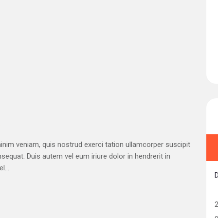
6
nim veniam, quis nostrud exerci tation ullamcorper suscipit
sequat. Duis autem vel eum iriure dolor in hendrerit in
l...