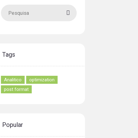
Tags
Analitico
optimization
post format
Popular