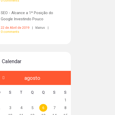
0
SEO - Alcance a 1ª Posição do
Google Investindo Pouco
22 de Abril de 2019
klairus
0
Calendar
agosto
D
S
T
Q
Q
S
S
1
2
3
4
5
6
7
8