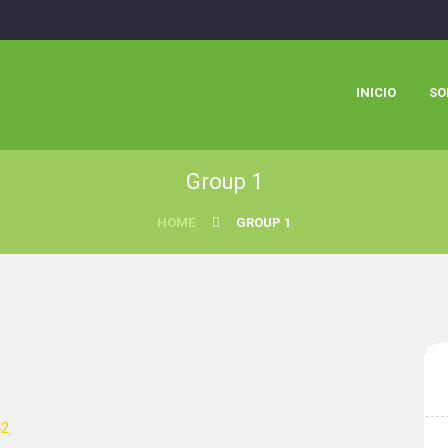
INICIO
SO
Group 1
HOME
GROUP 1
42