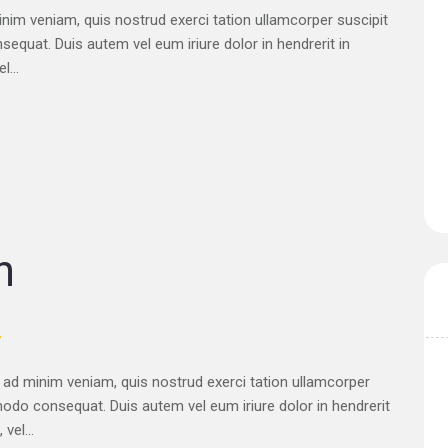
im veniam, quis nostrud exerci tation ullamcorper suscipit
sequat. Duis autem vel eum iriure dolor in hendrerit in
l...
n
7
d minim veniam, quis nostrud exerci tation ullamcorper
mmodo consequat. Duis autem vel eum iriure dolor in hendrerit
vel...